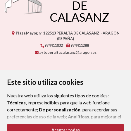
DE
CALASANZ
Plaza Mayor, nº 1
22513
PERALTA DE CALASANZ
- ARAGÓN
(ESPAÑA)
974411032
974411288
aytoperaltacalasanz@aragon.es
CONTACTO
MAPA WEB
AVISO LEGAL
PROTECCIÓN DE DATOS
ACCESIBILIDAD
Este sitio utiliza cookies
POLÍTICA DE COOKIES
Nuestra web utiliza los siguientes tipos de cookies:
ENLAC
Técnicas
, imprescindibles para que la web funcione
correctamente;
De personalización,
para recordar sus
preferencias de uso de la web;
Analíticas
, para mejorar el
funcionamiento de la web y sus servicios.
Aceptar todas