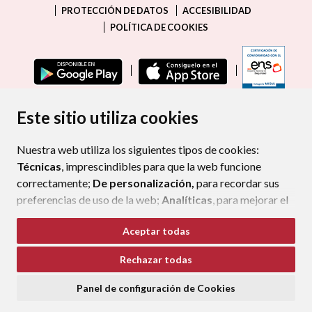
PROTECCIÓN DE DATOS
ACCESIBILIDAD
POLÍTICA DE COOKIES
ENLAC
Este sitio utiliza cookies
Nuestra web utiliza los siguientes tipos de cookies:
Técnicas
, imprescindibles para que la web funcione
correctamente;
De personalización,
para recordar sus
preferencias de uso de la web;
Analíticas
, para mejorar el
funcionamiento de la web y sus servicios.
Aceptar todas
Si acepta pulsando el botón
“Aceptar todas”
Rechazar todas
consideramos que acepta su uso. Si pulsa el botón
“Rechazar todas”
o continúa navegando sin realizar
Panel de configuración de Cookies
ninguna acción, se guardarán las cookies técnicas
imprescindibles. Para personalizar sus preferencias