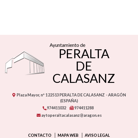
Ayuntamiento de
PERALTA
DE
CALASANZ
Plaza Mayor, nº 1
22513
PERALTA DE CALASANZ
- ARAGÓN
(ESPAÑA)
974411032
974411288
aytoperaltacalasanz@aragon.es
CONTACTO
MAPA WEB
AVISO LEGAL