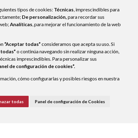
guientes tipos de cookies:
Técnicas
, imprescindibles para
ectamente;
De personalización,
para recordar sus
 web;
Analíticas
, para mejorar el funcionamiento de la web
ón
“Aceptar todas”
consideramos que acepta su uso. Si
 todas”
o continúa navegando sin realizar ninguna acción,
técnicas imprescindibles. Para personalizar sus
anel de configuración de cookies”.
mación, cómo configurarlas y posibles riesgos en nuestra
3
PERALTA DE CALASANZ
- ARAGÓN
(ESPAÑA)
1288
@aragon.es
hazar todas
Panel de configuración de Cookies
E DATOS
ACCESIBILIDAD
POLÍTICA DE COOKIES
ENLACE EXTERNO A