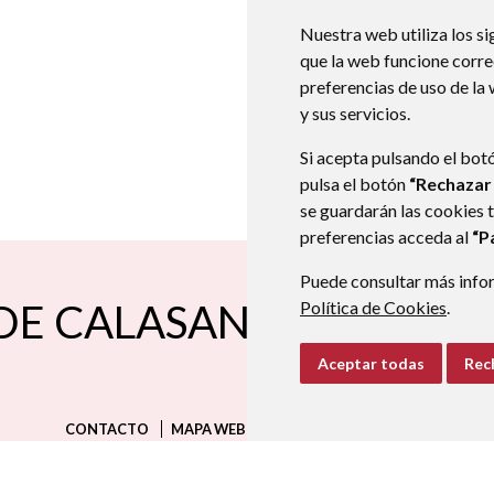
Nuestra web utiliza los si
que la web funcione corr
preferencias de uso de la
y sus servicios.
Si acepta pulsando el bot
pulsa el botón
“Rechazar
se guardarán las cookies 
preferencias acceda al
“P
Puede consultar más infor
DE CALASANZ
Política de Cookies
Plaza Mayor, nº 1
.
2251
974411032
97441
aytoperaltacalasanz
Aceptar todas
Rec
CONTACTO
MAPA WEB
AVISO LEGAL
PROTECCIÓN D