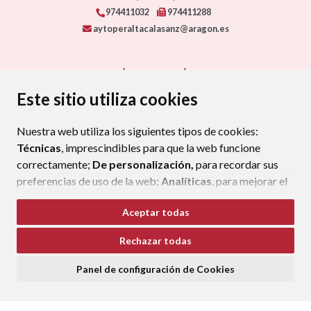
974411032
974411288
aytoperaltacalasanz@aragon.es
CONTACTO
MAPA WEB
AVISO LEGAL
PROTECCIÓN DE DATOS
ACCESIBILIDAD
Este sitio utiliza cookies
POLÍTICA DE COOKIES
Nuestra web utiliza los siguientes tipos de cookies:
ENLAC
Técnicas
, imprescindibles para que la web funcione
correctamente;
De personalización,
para recordar sus
preferencias de uso de la web;
Analíticas
, para mejorar el
funcionamiento de la web y sus servicios.
Aceptar todas
Si acepta pulsando el botón
“Aceptar todas”
Rechazar todas
consideramos que acepta su uso. Si pulsa el botón
“Rechazar todas”
o continúa navegando sin realizar
Panel de configuración de Cookies
ninguna acción, se guardarán las cookies técnicas
imprescindibles. Para personalizar sus preferencias
acceda al
“Panel de configuración de cookies”.