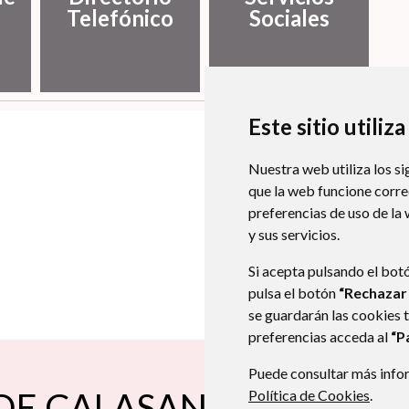
Telefónico
Sociales
Este sitio utiliz
Nuestra web utiliza los si
que la web funcione corr
preferencias de uso de la
y sus servicios.
Si acepta pulsando el bot
pulsa el botón
“Rechazar
se guardarán las cookies 
preferencias acceda al
“P
Puede consultar más infor
DE CALASANZ
Plaza Mayor, nº 1
2251
Política de Cookies
.