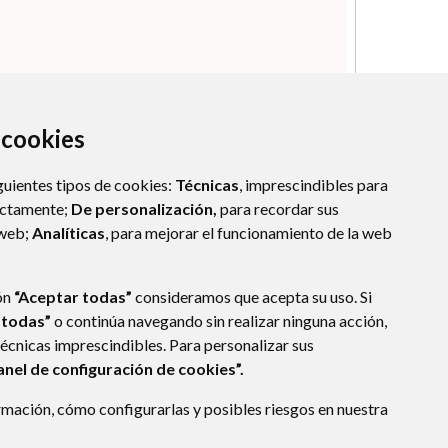
a cookies
guientes tipos de cookies:
Técnicas
, imprescindibles para
ectamente;
De personalización,
para recordar sus
 web;
Analíticas
, para mejorar el funcionamiento de la web
ón
“Aceptar todas”
consideramos que acepta su uso. Si
 todas”
o continúa navegando sin realizar ninguna acción,
técnicas imprescindibles. Para personalizar sus
anel de configuración de cookies”.
mación, cómo configurarlas y posibles riesgos en nuestra
3
PERALTA DE CALASANZ
- ARAGÓN
(ESPAÑA)