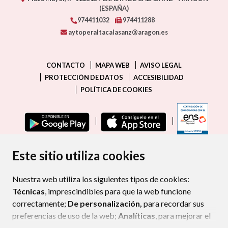
(ESPAÑA)
974411032
974411288
aytoperaltacalasanz@aragon.es
CONTACTO
MAPA WEB
AVISO LEGAL
PROTECCIÓN DE DATOS
ACCESIBILIDAD
POLÍTICA DE COOKIES
ENLAC
Este sitio utiliza cookies
Nuestra web utiliza los siguientes tipos de cookies:
Técnicas
, imprescindibles para que la web funcione
correctamente;
De personalización,
para recordar sus
preferencias de uso de la web;
Analíticas
, para mejorar el
funcionamiento de la web y sus servicios.