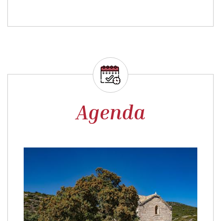
Romería a la Ermita de Vilet
La localidad de Gabasa celebra la tradicional Romería a
la Ermita de Vilet. El sábado más próximo al 5 de mayo.
01·05·2027 a 02·05·2027
Gabasa
02:00