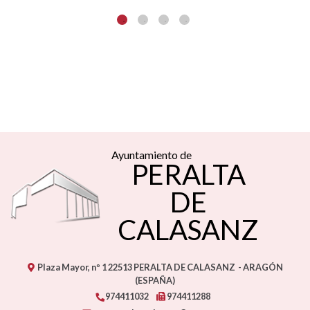
CALASANZ
Plaza Mayor, nº 1
22513
PERALTA DE CALASANZ
- ARAGÓN
(ESPAÑA)
974411032
974411288
aytoperaltacalasanz@aragon.es
CONTACTO
MAPA WEB
AVISO LEGAL
PROTECCIÓN DE DATOS
ACCESIBILIDAD
POLÍTICA DE COOKIES
ENLAC