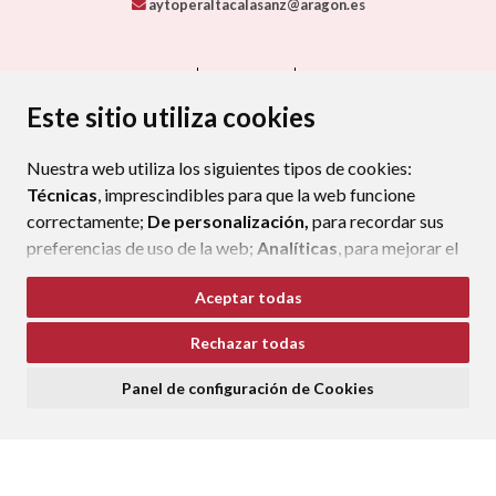
Este sitio utiliza cookies
Nuestra web utiliza los siguientes tipos de cookies:
Técnicas
, imprescindibles para que la web funcione
correctamente;
De personalización,
para recordar sus
preferencias de uso de la web;
Analíticas
, para mejorar el
funcionamiento de la web y sus servicios.
Aceptar todas
Si acepta pulsando el botón
“Aceptar todas”
Rechazar todas
consideramos que acepta su uso. Si pulsa el botón
“Rechazar todas”
o continúa navegando sin realizar
Panel de configuración de Cookies
ninguna acción, se guardarán las cookies técnicas
imprescindibles. Para personalizar sus preferencias
acceda al
“Panel de configuración de cookies”.
Puede consultar más información, cómo configurarlas y