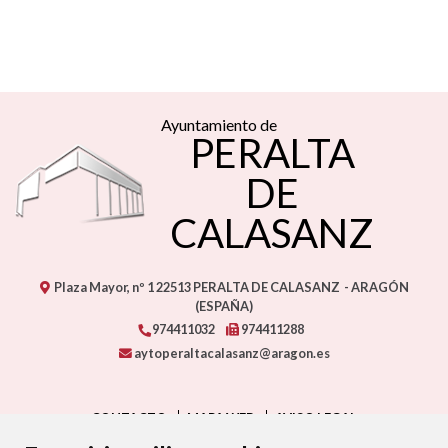
Ayuntamiento de
PERALTA
DE
CALASANZ
Plaza Mayor, nº 1
22513
PERALTA DE CALASANZ
- ARAGÓN
(ESPAÑA)
974411032
974411288
aytoperaltacalasanz@aragon.es
CONTACTO
MAPA WEB
AVISO LEGAL
PROTECCIÓN DE DATOS
ACCESIBILIDAD