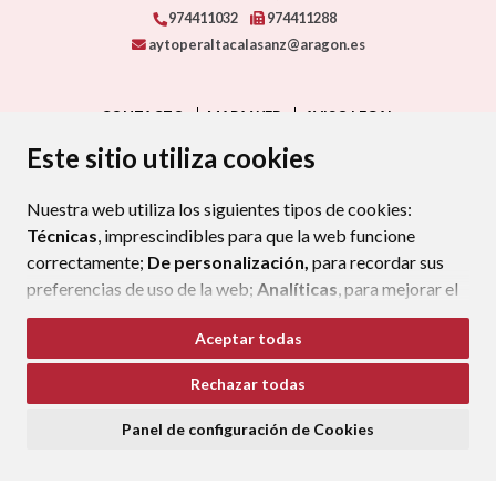
974411032
974411288
aytoperaltacalasanz@aragon.es
CONTACTO
MAPA WEB
AVISO LEGAL
PROTECCIÓN DE DATOS
ACCESIBILIDAD
Este sitio utiliza cookies
POLÍTICA DE COOKIES
Nuestra web utiliza los siguientes tipos de cookies:
ENLAC
Técnicas
, imprescindibles para que la web funcione
correctamente;
De personalización,
para recordar sus
preferencias de uso de la web;
Analíticas
, para mejorar el
funcionamiento de la web y sus servicios.
Aceptar todas
Si acepta pulsando el botón
“Aceptar todas”
Rechazar todas
consideramos que acepta su uso. Si pulsa el botón
“Rechazar todas”
o continúa navegando sin realizar
Panel de configuración de Cookies
ninguna acción, se guardarán las cookies técnicas
imprescindibles. Para personalizar sus preferencias
acceda al
“Panel de configuración de cookies”.